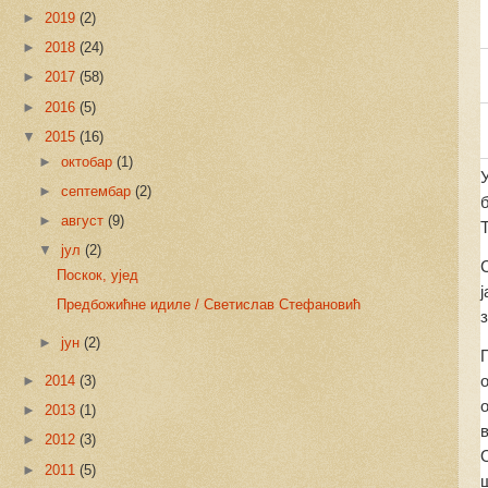
►
2019
(2)
►
2018
(24)
►
2017
(58)
►
2016
(5)
▼
2015
(16)
►
октобар
(1)
►
септембар
(2)
б
►
август
(9)
▼
јул
(2)
Поскок, ујед
ј
Предбожићне идиле / Светислав Стефановић
►
јун
(2)
►
2014
(3)
►
2013
(1)
►
2012
(3)
►
2011
(5)