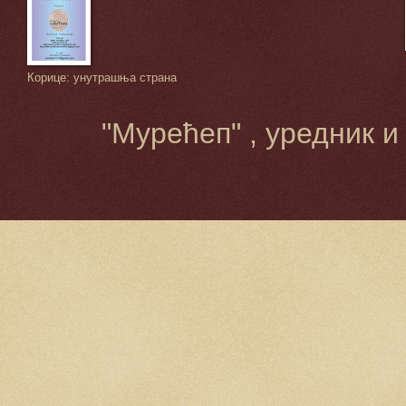
Корице: унутрашња страна
"Мурећеп" , уредник и