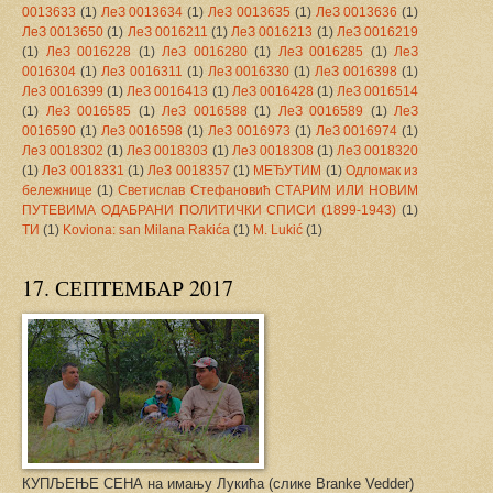
0013633
(1)
ЛеЗ 0013634
(1)
ЛеЗ 0013635
(1)
ЛеЗ 0013636
(1)
ЛеЗ 0013650
(1)
ЛеЗ 0016211
(1)
ЛеЗ 0016213
(1)
ЛеЗ 0016219
(1)
ЛеЗ 0016228
(1)
ЛеЗ 0016280
(1)
ЛеЗ 0016285
(1)
ЛеЗ
0016304
(1)
ЛеЗ 0016311
(1)
ЛеЗ 0016330
(1)
ЛеЗ 0016398
(1)
ЛеЗ 0016399
(1)
ЛеЗ 0016413
(1)
ЛеЗ 0016428
(1)
ЛеЗ 0016514
(1)
ЛеЗ 0016585
(1)
ЛеЗ 0016588
(1)
ЛеЗ 0016589
(1)
ЛеЗ
0016590
(1)
ЛеЗ 0016598
(1)
ЛеЗ 0016973
(1)
ЛеЗ 0016974
(1)
ЛеЗ 0018302
(1)
ЛеЗ 0018303
(1)
ЛеЗ 0018308
(1)
ЛеЗ 0018320
(1)
ЛеЗ 0018331
(1)
ЛеЗ 0018357
(1)
МЕЂУТИМ
(1)
Одломак из
бележнице
(1)
Светислав Стефановић СТАРИМ ИЛИ НОВИМ
ПУТЕВИМА ОДАБРАНИ ПОЛИТИЧКИ СПИСИ (1899-1943)
(1)
ТИ
(1)
Koviona: san Milana Rakića
(1)
M. Lukić
(1)
17. СЕПТЕМБАР 2017
КУПЉЕЊЕ СЕНА на имању Лукића (слике Branke Vedder)