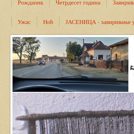
Рожданик
Четрдесет година
Завирив
Корен Душе
Мрежа ДИБИДрУС
Ужас
Ноћ
ЈАСЕНИЦА - завиривање 