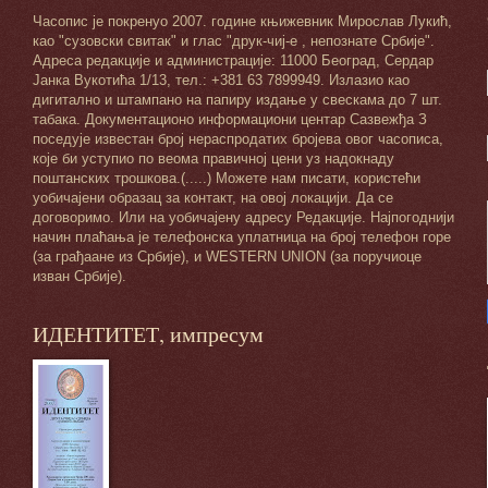
Часопис је покренуо 2007. године књижевник Мирослав Лукић,
као "сузовски свитак" и глас "друк-чиј-е , непознате Србије".
Адреса редакције и администрације: 11000 Београд, Сердар
Јанка Вукотића 1/13, тел.: +381 63 7899949. Излазио као
дигитално и штампано на папиру издање у свескама до 7 шт.
табака. Документационо информациони центар Сазвежђа З
поседује известан број нераспродатих бројева овог часописа,
које би уступио по веома правичној цени уз надокнаду
поштанских трошкова.(.....) Можете нам писати, користећи
уобичајени образац за контакт, на овој локацији. Да се
договоримо. Или на уобичајену адресу Редакције. Најпогоднији
начин плаћања је телефонска уплатница на број телефон горе
(за грађаане из Србије), и WESTERN UNION (за поручиоце
изван Србије).
ИДЕНТИТЕТ, импресум