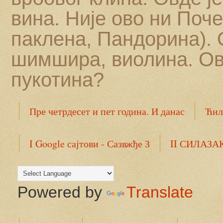
вина. Није ово ни Поче
паклена, Пандорина). 
шимшира, виолина. Ов
пукотина?
Пре четрдесет и пет година. И данас
Ћил
Белешке из 1973. И коментари из 2018.
Н
I Google сајтови - Сазвжђе З
II СИЛАЗА
IV ДИГИТАЛНА ПАНДОРИНА КУТИЈА
Powered by
Translate