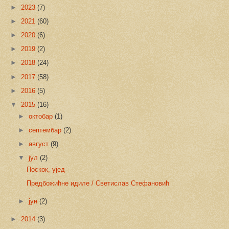
►
2023
(7)
►
2021
(60)
►
2020
(6)
►
2019
(2)
►
2018
(24)
►
2017
(58)
►
2016
(5)
▼
2015
(16)
►
октобар
(1)
►
септембар
(2)
►
август
(9)
▼
јул
(2)
Поскок, ујед
Предбожићне идиле / Светислав Стефановић
►
јун
(2)
►
2014
(3)