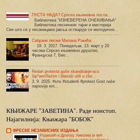
ПУСТА НАДА? Српска књижевна посла...
Библиотека "ИЗНЕВЕРЕНА ОЧЕКИВАЊА"
Библиотека песничких тајни и мистерија
Све што се у несаницама јавља остварује се мелодично...
Сабране песме Милана Ракића
19. 3. 2017. Понедељак, 13. март у 20
часова Спрско књижевно друштво,
Француска 7, Бео...
Redari protesta guše skandiranje-aco
šip*are!Režim i liberaši ušli u zbo...
3. 9. 2025. #sns #studenti #protest Gost naše
najnovije em...
КЊИЖАРЕ "ЗАВЕТИНА". Раде нонстоп.
Најагилнија: Књижара "БОБОК"
ФРЕСКЕ НЕЗАВИСНИХ ИЗДАЊА
Радишић и Драгош: Америка је већ