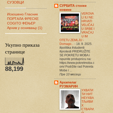
СУЗОВЦИ
СУРБИТА стооке
новине
VEROVA
Искошено
Гласник
LI ILI NE:
ПОРТАЛА
ФРЕСКЕ
HRVATI
COGITO
ФЕЊЕР
VELIČAJ
Архив у оснивању (1)
U SRBE I
VRAĆAJ
U IM
OTETU ZEMLJU -
Укупно приказа
Domago...
-
18. 9. 2025.
#politika #studenti
странице
#protesti PRIDRUŽITE
SE POKRETU MOBA i
ispunite pristupnicu na:
https://www.pokretmoba.c
om/ Podržite rad Pokreta
88,199
Mobe i ...
Пре 10 месеци
Архипелаг
РУЗМАРИН
УХВАТИ
ТИ НИТ
НЕУХВА
ТЉИВИ
Х
СТВАРИ.