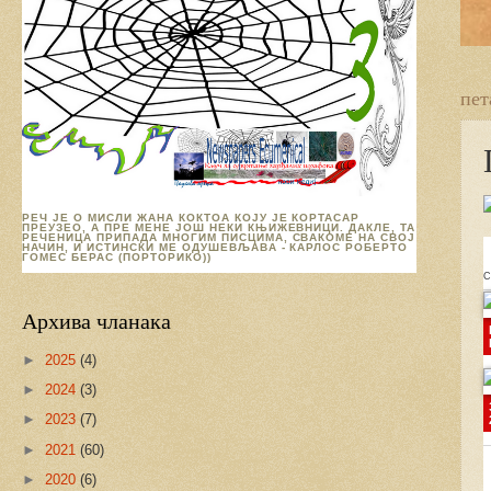
пет
РЕЧ ЈЕ О МИСЛИ ЖАНА КОКТОА КОЈУ ЈЕ КОРТАСАР
ПРЕУЗЕО, А ПРЕ МЕНЕ ЈОШ НЕКИ КЊИЖЕВНИЦИ. ДАКЛЕ, ТА
РЕЧЕНИЦА ПРИПАДА МНОГИМ ПИСЦИМА, СВАКОМЕ НА СВОЈ
НАЧИН, И ИСТИНСКИ МЕ ОДУШЕВЉАВА - КАРЛОС РОБЕРТО
ГОМЕС БЕРАС (ПОРТОРИКО))
С
Архива чланака
►
2025
(4)
►
2024
(3)
►
2023
(7)
►
2021
(60)
►
2020
(6)