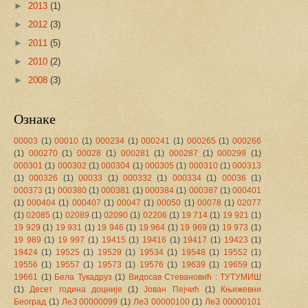
►
2013
(1)
►
2012
(3)
►
2011
(5)
►
2010
(2)
►
2008
(3)
Ознаке
00003
(1)
00010
(1)
000234
(1)
000241
(1)
000265
(1)
000266
(1)
000270
(1)
00028
(1)
000281
(1)
000287
(1)
000299
(1)
000301
(1)
000302
(1)
000304
(1)
000305
(1)
000310
(1)
000313
(1)
000326
(1)
00033
(1)
000332
(1)
000334
(1)
00036
(1)
000373
(1)
000380
(1)
000381
(1)
000384
(1)
000387
(1)
000401
(1)
000404
(1)
000407
(1)
00047
(1)
00050
(1)
00078
(1)
02077
(1)
02085
(1)
02089
(1)
02090
(1)
02206
(1)
19 714
(1)
19 921
(1)
19 929
(1)
19 931
(1)
19 946
(1)
19 964
(1)
19 969
(1)
19 973
(1)
19 989
(1)
19 997
(1)
19415
(1)
19416
(1)
19417
(1)
19423
(1)
19424
(1)
19525
(1)
19529
(1)
19534
(1)
19548
(1)
19552
(1)
19556
(1)
19557
(1)
19573
(1)
19576
(1)
19639
(1)
19659
(1)
19661
(1)
Бела Тукадруз
(1)
Видосав Стевановић : ТУТУМИШ
(1)
Десет година доцније
(1)
Јован Пејчић
(1)
Књижевни
Београд
(1)
ЛеЗ 00000099
(1)
ЛеЗ 00000100
(1)
ЛеЗ 00000101