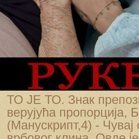
ТО ЈЕ ТО. Знак препоз
верујућа пропорција,
(Манускрипт,4) - Чувај
врбовог клина. Овде је