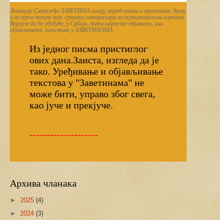
Локације Сазвежђа ЗАВЕТИНА имају, поред имена и презимена, душу
и не трче попут тзв. српских сатиричарa за
скупштинским клупама.
Верујем да ће убудуће, у Србији, бити најтеже објавити, или
објављивати, текстове у ЗАВЕТИНАМА.
Из једног писма пристиглог
ових дана.Заиста, изгледа да је
тако. Уређивање и објављивање
текстова у "Заветинама" не
може бити, управо због свега,
као јуче и прекјуче.
--------------------
Архива чланака
►
2025
(4)
►
2024
(3)