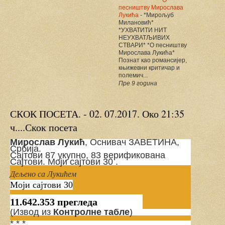
О
песништву Мирослава
Лукића
-
*Мирољуб
Милановић*
*УХВАТИТИ НИТ
НЕУХВАТЉИВИХ
СТВАРИ* *О песништву
Мирослава Лукића*
Познат као романсијер,
књижевни критичар и
полемич...
Пре 9 година
СКОК ПОСЕТА. - 02. 07.2017. Око 21:35
ч....Скок посета
Mирослав Лукић
, Оснивач ЗАВЕТИНА,
Србија.
Сајтови 87 укупно, 83 верификована
Сајтови. Моји сајтови 30 .
Дељено са Лукићем
Моји сајтови 30
11.642.353
прегледа
(Извод из
Контролне табле
)
* * *