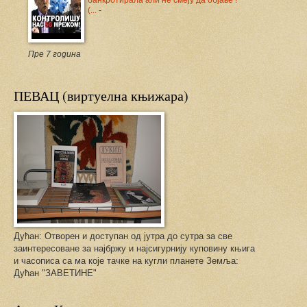
банкротирала али не смеју да објаве !
(...
-
Пре 7 година
ПЕВАЦ (виртуелна књижара)
Дућан: Отворен и доступан од јутра до сутра за све
заинтересоване за најбржу и најсигурнију куповину књига
и часописа са ма које тачке на кугли планете Земља:
Дућан "ЗАВЕТИНЕ"