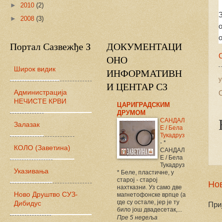
►
2010
(2)
►
2008
(3)
Портал Сазвежђе З
ДОКУМЕНТАЦИ
С
ОНО
Широк видик
ИНФОРМАТИВН
И ЦЕНТАР СЗ
Администрација
НЕЧИСТЕ КРВИ
ЦАРИГРАДСКИM
ДРУМOM
САНДАЛ
Залазак
Е / Бела
Тукадруз
-
*
КОЛО (Заветина)
САНДАЛ
Е / Бела
Тукадруз
Указивања
* Беле, пластичне, у
старој - старој
Нов
нахтказни. Уз само две
Ново Друштво СУЗ-
магнетофонске врпце (а
где су остале, јер је ту
Дибидус
При
било још двадесетак,...
Пре 5 недеља