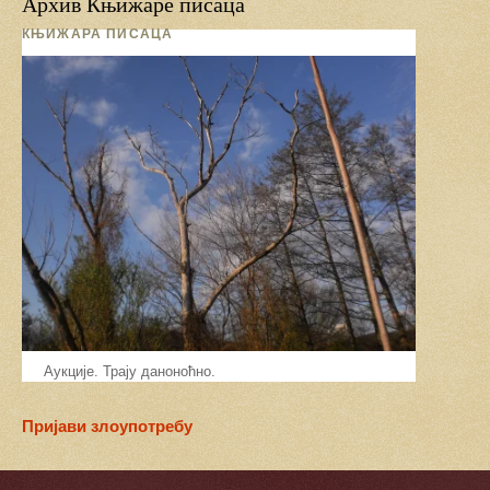
Архив Књижаре писаца
КЊИЖАРА ПИСАЦА
Аукције. Трају даноноћно.
Пријави злоупотребу